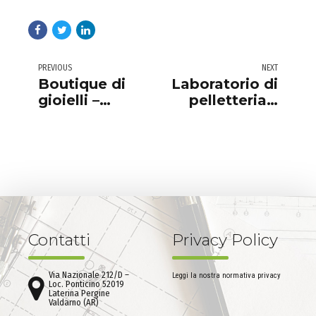
PREVIOUS
NEXT
Boutique di
Laboratorio di
gioielli –
pelletteria –
Principato di
Valdarno
Monaco
Contatti
Privacy Policy
Via Nazionale 212/D –
Leggi la nostra normativa privacy
Loc. Ponticino 52019
Laterina Pergine
Valdarno (AR)