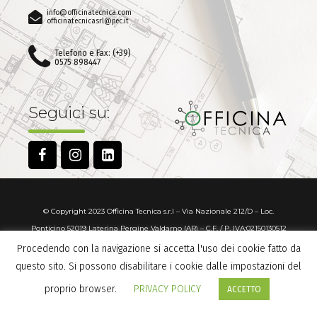
info@officinatecnica.com
officinatecnicasrl@pec.it
Telefono e Fax: (+39)
0575 898447
Seguici su:
© Copyright 2023 Officina Tecnica s.r.l – Via Nazionale 212/D – Loc.
Ponticino 52019 Laterina Pergine Valdarno (AR) – C.F. / P. IVA:02150130512
Capitale Sociale: 10.000,00 Numero REA: AR-165530
Procedendo con la navigazione si accetta l'uso dei cookie fatto da
questo sito. Si possono disabilitare i cookie dalle impostazioni del
POWERED BY
TETRASOFT SRL
proprio browser.
PRIVACY POLICY
ACCETTO