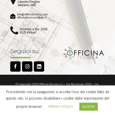
Laterina Pergine
Valdarno (AR)
info@officinatecnica.com
officinatecnicasrl@pec.it
Telefono e Fax: (+39)
0575 898447
Seguici su:
© Copyright 2023 Officina Tecnica s.r.l – Via Nazionale 212/D – Loc.
Ponticino 52019 Laterina Pergine Valdarno (AR) – C.F. / P. IVA:02150130512
Procedendo con la navigazione si accetta l'uso dei cookie fatto da
Capitale Sociale: 10.000,00 Numero REA: AR-165530
questo sito. Si possono disabilitare i cookie dalle impostazioni del
POWERED BY
TETRASOFT SRL
proprio browser.
PRIVACY POLICY
ACCETTO