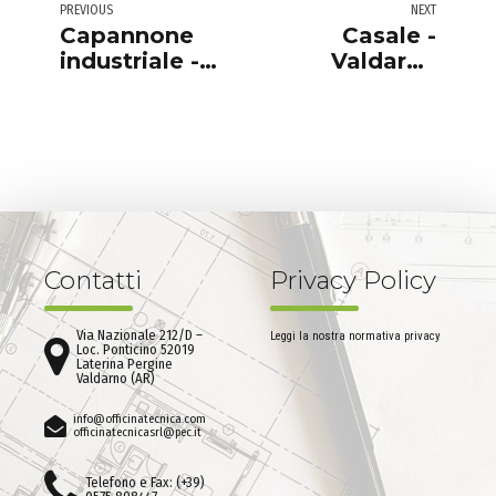
PREVIOUS
NEXT
Capannone
Casale -
industriale -
Valdarno
Arezzo
Aretino
Contatti
Privacy Policy
Via Nazionale 212/D –
Leggi la nostra normativa privacy
Loc. Ponticino 52019
Laterina Pergine
Valdarno (AR)
info@officinatecnica.com
officinatecnicasrl@pec.it
Telefono e Fax: (+39)